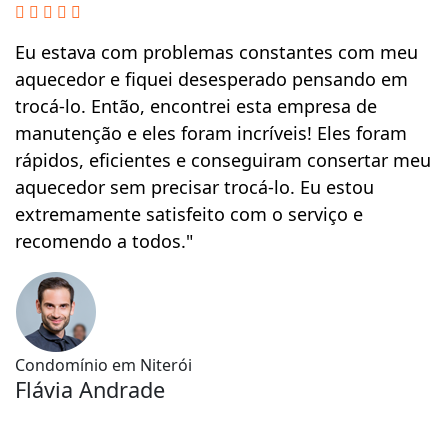
Eu estava com problemas constantes com meu
E
aquecedor e fiquei desesperado pensando em
e
trocá-lo. Então, encontrei esta empresa de
m
manutenção e eles foram incríveis! Eles foram
e
rápidos, eficientes e conseguiram consertar meu
c
aquecedor sem precisar trocá-lo. Eu estou
r
extremamente satisfeito com o serviço e
s
recomendo a todos."
f
r
p
Condomínio em Niterói
Flávia Andrade
B
C