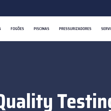
S
FOGÕES
PISCINAS
PRESSURIZADORES
SERV
Quality Testin