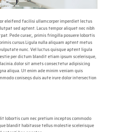
r eleifend facilisi ullamcorper imperdiet lectus
olutpat sed aptent. Lacus tempor aliquet nec nibh
tpat. Pede curae;, primis fringilla posuere lobortis
rimis cursus Ligula nulla aliquam aptent metus
vulputate nunc. Vel luctus quisque aptent ligula
lestie per dictum blandit etiam ipsum scelerisque,
 lacinia.dolor sit amets consectetur adipisicing
agna aliqua. Ut enim ade minim veniam quis
ommodo coniseqs duis aute irure dolor intersection
lit lobortis cum nec pretium inceptos commodo
gue blandit habitasse tellus molestie scelerisque