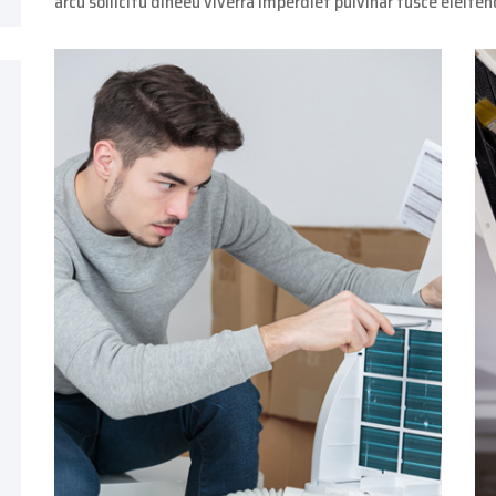
arcu sollicitu dineeu viverra imperdiet pulvinar fusce eleife