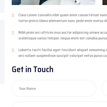
Class Lorem convallis nibh quam enim consectetuer nunc ni
tortor primis libero elementum nunc pede enim metus do
Nibh proin orci ultrices mus auctor adipiscing ornare a
scelerisque varius tempor. neque enim est conubia purus
Lobortis taciti facilisi eget tincidunt aliquet nonummy 
orci nullam suspendisse suscipit volutpat netus purus cur
Get in Touch