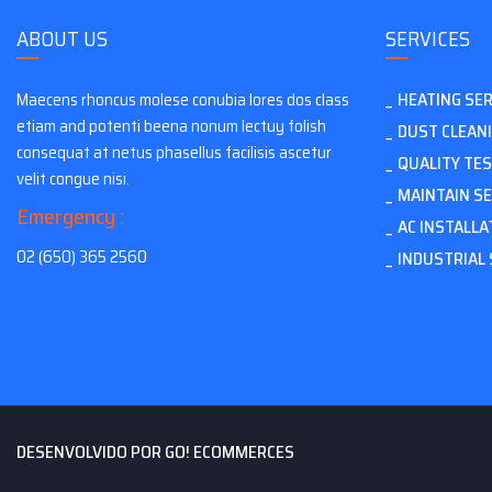
ABOUT US
SERVICES
HEATING SER
Maecens rhoncus molese conubia lores dos class
etiam and potenti beena nonum lectuy folish
DUST CLEAN
consequat at netus phasellus facilisis ascetur
QUALITY TE
velit congue nisi.
MAINTAIN SE
Emergency :
AC INSTALLA
02 (650) 365 2560
INDUSTRIAL 
DESENVOLVIDO POR
GO! ECOMMERCES