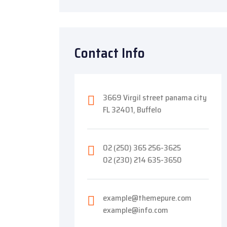
Contact Info
3669 Virgil street panama city
FL 32401, Buffelo
02 (250) 365 256-3625
02 (230) 214 635-3650
example@themepure.com
example@info.com