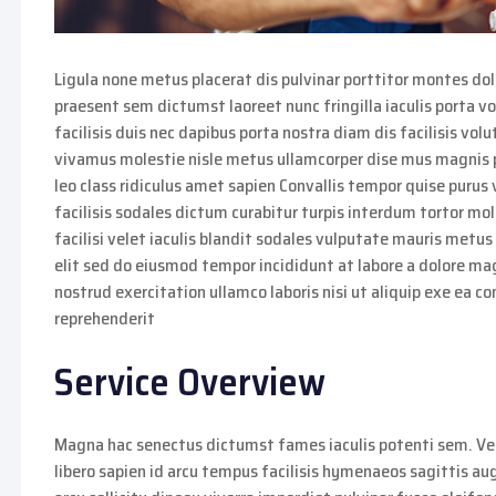
Ligula none metus placerat dis pulvinar porttitor montes dolo
praesent sem dictumst laoreet nunc fringilla iaculis porta v
facilisis duis nec dapibus porta nostra diam dis facilisis volu
vivamus molestie nisle metus ullamcorper dise mus magnis p
leo class ridiculus amet sapien Convallis tempor quise purus 
facilisis sodales dictum curabitur turpis interdum tortor mo
facilisi velet iaculis blandit sodales vulputate mauris metus
elit sed do eiusmod tempor incididunt at labore a dolore m
nostrud exercitation ullamco laboris nisi ut aliquip exe ea c
reprehenderit
Service Overview
Magna hac senectus dictumst fames iaculis potenti sem. Ve
libero sapien id arcu tempus facilisis hymenaeos sagittis au